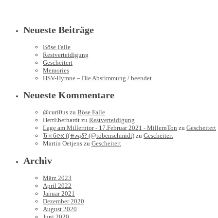
Neueste Beiträge
Böse Falle
Restverteidigung
Gescheitert
Memories
HSV-Hymne – Die Abstimmung / beendet
Neueste Kommentare
@curi0us
zu
Böse Falle
HerrEberhardt
zu
Restverteidigung
Lage am Millerntor - 17.Februar 2021 - MillernTon
zu
Gescheitert
Ԏ☼6℮א ∫(⧺ʍịδ? (@tobenschmidt)
zu
Gescheitert
Martin Oetjens
zu
Gescheitert
Archiv
März 2023
April 2022
Januar 2021
Dezember 2020
August 2020
Juni 2020