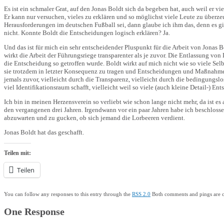
Es ist ein schmaler Grat, auf den Jonas Boldt sich da begeben hat, auch weil er 
Er kann nur versuchen, vieles zu erklären und so möglichst viele Leute zu über
Herausforderungen im deutschen Fußball sei, dann glaube ich ihm das, denn es gib
nicht. Konnte Boldt die Entscheidungen logisch erklären? Ja.
Und das ist für mich ein sehr entscheidender Pluspunkt für die Arbeit von Jonas
wirkt die Arbeit der Führungsriege transparenter als je zuvor. Die Entlassung vo
die Entscheidung so getroffen wurde. Boldt wirkt auf mich nicht wie so viele Se
sie trotzdem in letzter Konsequenz zu tragen und Entscheidungen und Maßnahmen
jemals zuvor, vielleicht durch die Transparenz, vielleicht durch die bedingungslo
viel Identifikationsraum schafft, vielleicht weil so viele (auch kleine Detail-) E
Ich bin in meinen Herzensverein so verliebt wie schon lange nicht mehr, da ist es
den vergangenen drei Jahren. Irgendwann vor ein paar Jahren habe ich beschlos
abzuwarten und zu gucken, ob sich jemand die Lorbeeren verdient.
Jonas Boldt hat das geschafft.
Teilen mit:
Teilen
You can follow any responses to this entry through the
RSS 2.0
Both comments and pings are cu
One Response