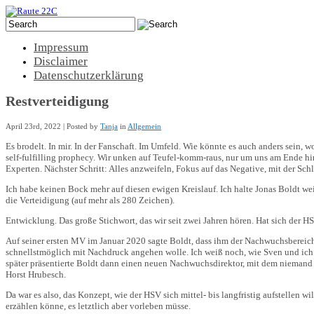
Impressum
Disclaimer
Datenschutzerklärung
Restverteidigung
April 23rd, 2022 | Posted by
Tanja
in
Allgemein
Es brodelt. In mir. In der Fanschaft. Im Umfeld. Wie könnte es auch anders sein, w
self-fulfilling prophecy. Wir unken auf Teufel-komm-raus, nur um uns am Ende hi
Experten. Nächster Schritt: Alles anzweifeln, Fokus auf das Negative, mit der Sch
Ich habe keinen Bock mehr auf diesen ewigen Kreislauf. Ich halte Jonas Boldt weit
die Verteidigung (auf mehr als 280 Zeichen).
Entwicklung. Das große Stichwort, das wir seit zwei Jahren hören. Hat sich der HSV
Auf seiner ersten MV im Januar 2020 sagte Boldt, dass ihm der Nachwuchsbereich 
schnellstmöglich mit Nachdruck angehen wolle. Ich weiß noch, wie Sven und ich 
später präsentierte Boldt dann einen neuen Nachwuchsdirektor, mit dem niemand 
Horst Hrubesch.
Da war es also, das Konzept, wie der HSV sich mittel- bis langfristig aufstellen wi
erzählen könne, es letztlich aber vorleben müsse.