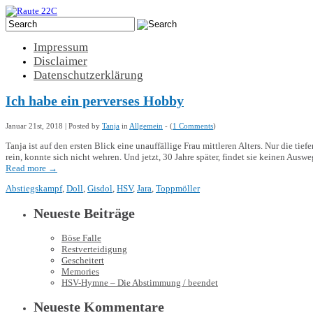
Impressum
Disclaimer
Datenschutzerklärung
Ich habe ein perverses Hobby
Januar 21st, 2018 | Posted by
Tanja
in
Allgemein
- (
1 Comments
)
Tanja ist auf den ersten Blick eine unauffällige Frau mittleren Alters. Nur die tie
rein, konnte sich nicht wehren. Und jetzt, 30 Jahre später, findet sie keinen Au
Read more
→
Abstiegskampf
,
Doll
,
Gisdol
,
HSV
,
Jara
,
Toppmöller
Neueste Beiträge
Böse Falle
Restverteidigung
Gescheitert
Memories
HSV-Hymne – Die Abstimmung / beendet
Neueste Kommentare