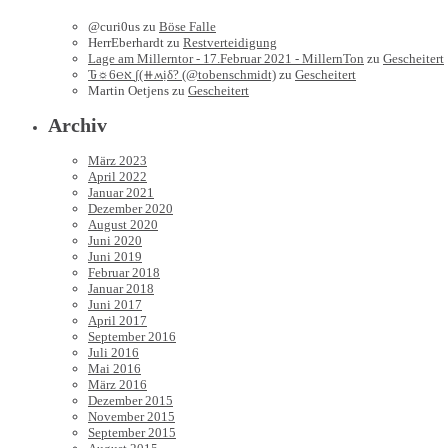
@curi0us
zu
Böse Falle
HerrEberhardt
zu
Restverteidigung
Lage am Millerntor - 17.Februar 2021 - MillernTon
zu
Gescheitert
Ԏ☼6℮א ∫(⧺ʍịδ? (@tobenschmidt)
zu
Gescheitert
Martin Oetjens
zu
Gescheitert
Archiv
März 2023
April 2022
Januar 2021
Dezember 2020
August 2020
Juni 2020
Juni 2019
Februar 2018
Januar 2018
Juni 2017
April 2017
September 2016
Juli 2016
Mai 2016
März 2016
Dezember 2015
November 2015
September 2015