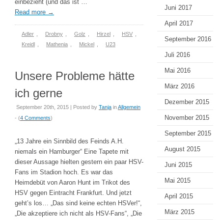
einbezieht (und das ist …
Juni 2017
Read more
→
April 2017
Adler
,
Drobny
,
Golz
,
Hirzel
,
HSV
,
September 2016
Kreidl
,
Mathenia
,
Mickel
,
U23
Juli 2016
Mai 2016
Unsere Probleme hätte
März 2016
ich gerne
Dezember 2015
September 20th, 2015 | Posted by
Tanja
in
Allgemein
November 2015
- (
4 Comments
)
September 2015
„13 Jahre ein Sinnbild des Feinds A.H.
August 2015
niemals ein Hamburger“ Eine Tapete mit
dieser Aussage hielten gestern ein paar HSV-
Juni 2015
Fans im Stadion hoch. Es war das
Mai 2015
Heimdebüt von Aaron Hunt im Trikot des
HSV gegen Eintracht Frankfurt. Und jetzt
April 2015
geht’s los… „Das sind keine echten HSVer!“,
März 2015
„Die akzeptiere ich nicht als HSV-Fans“, „Die