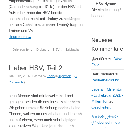
Einjahresvertrag mit einseitiger Option
HSV-Hymne –
(Geltendmachung bis 31.5.) für den HSV ist.
Die Abstimmung /
Außerdem habe der HSV bereits
beendet
entschieden, nicht mit Drobný zu verlängern,
um sein Gehalt einzusparen. Drobný fragt bei
Trainer und VV …
Read more
→
Neueste
Kommentare
Beiersdorfer
,
Drobny
,
HSV
,
Labbadia
@curi0us
zu
Böse
Falle
Lieber HSV, Teil 2
HerrEberhardt
zu
Mai 10th, 2016 | Posted by
Tanja
in
Allgemein
- (
2
Restverteidigung
Comments
)
Lage am Millerntor
- 17.Februar 2021 -
neun Monate sind mittlerweile ins Land
MillernTon
zu
gezogen, seit ich dir das letzte Mal schrieb.
Gescheitert
Wir gaben unserer Beziehung nochmal eine
Chance, wollten an uns arbeiten und ich sah
Ԏ☼6℮א ∫(⧺ʍịδ?
uns auf einem, wenn auch sehr holprigen,
(@tobenschmidt)
konstruktiven Weg. Und jetzt das… Ich