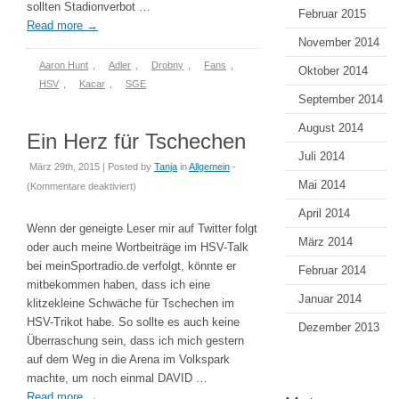
sollten Stadionverbot …
Februar 2015
Read more
→
November 2014
Aaron Hunt
,
Adler
,
Drobny
,
Fans
,
Oktober 2014
HSV
,
Kacar
,
SGE
September 2014
August 2014
Ein Herz für Tschechen
Juli 2014
März 29th, 2015 | Posted by
Tanja
in
Allgemein
-
Mai 2014
für
(
Kommentare deaktiviert
)
Ein
April 2014
Herz
Wenn der geneigte Leser mir auf Twitter folgt
für
März 2014
oder auch meine Wortbeiträge im HSV-Talk
Tschechen
bei meinSportradio.de verfolgt, könnte er
Februar 2014
mitbekommen haben, dass ich eine
Januar 2014
klitzekleine Schwäche für Tschechen im
HSV-Trikot habe. So sollte es auch keine
Dezember 2013
Überraschung sein, dass ich mich gestern
auf dem Weg in die Arena im Volkspark
machte, um noch einmal DAVID …
Read more
→