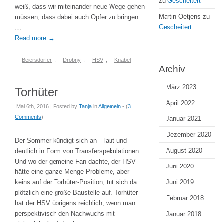
zu
Gescheitert
weiß, dass wir miteinander neue Wege gehen
Martin Oetjens
zu
müssen, dass dabei auch Opfer zu bringen
Gescheitert
…
Read more
→
Beiersdorfer
,
Drobny
,
HSV
,
Knäbel
Archiv
März 2023
Torhüter
April 2022
Mai 6th, 2016 | Posted by
Tanja
in
Allgemein
- (
3
Comments
)
Januar 2021
Dezember 2020
Der Sommer kündigt sich an – laut und
August 2020
deutlich in Form von Transferspekulationen.
Und wo der gemeine Fan dachte, der HSV
Juni 2020
hätte eine ganze Menge Probleme, aber
keins auf der Torhüter-Position, tut sich da
Juni 2019
plötzlich eine große Baustelle auf. Torhüter
Februar 2018
hat der HSV übrigens reichlich, wenn man
perspektivisch den Nachwuchs mit
Januar 2018