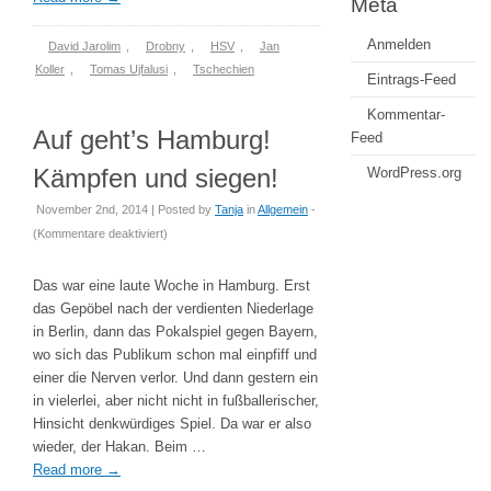
Meta
Anmelden
David Jarolim
,
Drobny
,
HSV
,
Jan
Koller
,
Tomas Ujfalusi
,
Tschechien
Eintrags-Feed
Kommentar-
Auf geht’s Hamburg!
Feed
Kämpfen und siegen!
WordPress.org
November 2nd, 2014 | Posted by
Tanja
in
Allgemein
-
für
(
Kommentare deaktiviert
)
Auf
geht’s
Das war eine laute Woche in Hamburg. Erst
Hamburg!
das Gepöbel nach der verdienten Niederlage
Kämpfen
in Berlin, dann das Pokalspiel gegen Bayern,
und
wo sich das Publikum schon mal einpfiff und
siegen!
einer die Nerven verlor. Und dann gestern ein
in vielerlei, aber nicht nicht in fußballerischer,
Hinsicht denkwürdiges Spiel. Da war er also
wieder, der Hakan. Beim …
Read more
→