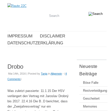
IMPRESSUM
DISCLAIMER
DATENSCHUTZERKLÄRUNG
Drobo
Neueste
Beiträge
Mai 14th, 2016 | Posted by
Tanja
in
Allgemein
- (
4
Comments
)
Böse Falle
Restverteidigung
Was zuletzt passierte: 11.1.15 Der HSV
verlängert den Vertrag mit Jaroslav Drobný
Gescheitert
bis 2017. 22.4.16 Die B..D berichtet, dass
der „Zweijahresvertrag“ nur ein
Memories