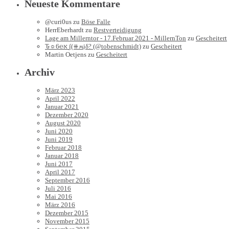
Neueste Kommentare
@curi0us
zu
Böse Falle
HerrEberhardt
zu
Restverteidigung
Lage am Millerntor - 17.Februar 2021 - MillernTon
zu
Gescheitert
Ԏ☼6℮א ∫(⧺ʍịδ? (@tobenschmidt)
zu
Gescheitert
Martin Oetjens
zu
Gescheitert
Archiv
März 2023
April 2022
Januar 2021
Dezember 2020
August 2020
Juni 2020
Juni 2019
Februar 2018
Januar 2018
Juni 2017
April 2017
September 2016
Juli 2016
Mai 2016
März 2016
Dezember 2015
November 2015