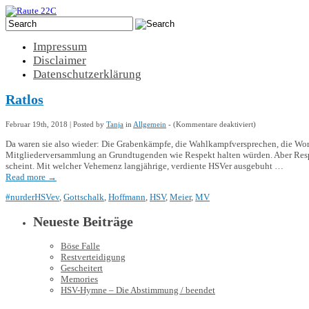
Impressum
Disclaimer
Datenschutzerklärung
Ratlos
für
Februar 19th, 2018 | Posted by
Tanja
in
Allgemein
- (
Kommentare deaktiviert
)
Ratlos
Da waren sie also wieder: Die Grabenkämpfe, die Wahlkampfversprechen, die Worth
Mitgliederversammlung an Grundtugenden wie Respekt halten würden. Aber Respekt
scheint. Mit welcher Vehemenz langjährige, verdiente HSVer ausgebuht …
Read more
→
#nurderHSVev
,
Gottschalk
,
Hoffmann
,
HSV
,
Meier
,
MV
Neueste Beiträge
Böse Falle
Restverteidigung
Gescheitert
Memories
HSV-Hymne – Die Abstimmung / beendet