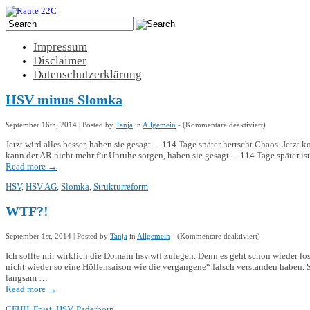
Impressum
Disclaimer
Datenschutzerklärung
HSV minus Slomka
für
September 16th, 2014 | Posted by
Tanja
in
Allgemein
- (
Kommentare deaktiviert
)
HSV
minus
Jetzt wird alles besser, haben sie gesagt. – 114 Tage später herrscht Chaos. Jetzt
Slomka
kann der AR nicht mehr für Unruhe sorgen, haben sie gesagt. – 114 Tage später is
Read more
→
HSV
,
HSV AG
,
Slomka
,
Strukturreform
WTF?!
für
September 1st, 2014 | Posted by
Tanja
in
Allgemein
- (
Kommentare deaktiviert
)
WTF?!
Ich sollte mir wirklich die Domain hsv.wtf zulegen. Denn es geht schon wieder lo
nicht wieder so eine Höllensaison wie die vergangene“ falsch verstanden haben.
langsam …
Read more
→
CFHH
,
Frust
,
HSV
,
Paderborn