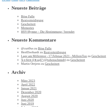
Neueste Beiträge
Böse Falle
Restverteidigung
Gescheitert
Memories
HSV-Hymne – Die Abstimmung / beendet
Neueste Kommentare
@curi0us
zu
Böse Falle
HerrEberhardt
zu
Restverteidigung
Lage am Millerntor - 17.Februar 2021 - MillernTon
zu
Gescheitert
Ԏ☼6℮א ∫(⧺ʍịδ? (@tobenschmidt)
zu
Gescheitert
Martin Oetjens
zu
Gescheitert
Archiv
März 2023
April 2022
Januar 2021
Dezember 2020
August 2020
Juni 2020
Juni 2019