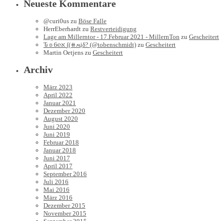
Neueste Kommentare
@curi0us
zu
Böse Falle
HerrEberhardt
zu
Restverteidigung
Lage am Millerntor - 17.Februar 2021 - MillernTon
zu
Gescheitert
Ԏ☼6℮א ∫(⧺ʍịδ? (@tobenschmidt)
zu
Gescheitert
Martin Oetjens
zu
Gescheitert
Archiv
März 2023
April 2022
Januar 2021
Dezember 2020
August 2020
Juni 2020
Juni 2019
Februar 2018
Januar 2018
Juni 2017
April 2017
September 2016
Juli 2016
Mai 2016
März 2016
Dezember 2015
November 2015