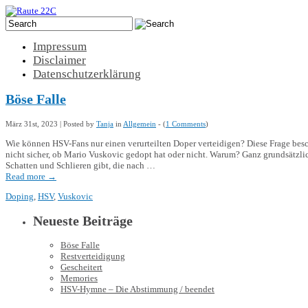
Impressum
Disclaimer
Datenschutzerklärung
Böse Falle
März 31st, 2023 | Posted by
Tanja
in
Allgemein
- (
1 Comments
)
Wie können HSV-Fans nur einen verurteilten Doper verteidigen? Diese Frage besch
nicht sicher, ob Mario Vuskovic gedopt hat oder nicht. Warum? Ganz grundsätzlich
Schatten und Schlieren gibt, die nach …
Read more
→
Doping
,
HSV
,
Vuskovic
Neueste Beiträge
Böse Falle
Restverteidigung
Gescheitert
Memories
HSV-Hymne – Die Abstimmung / beendet