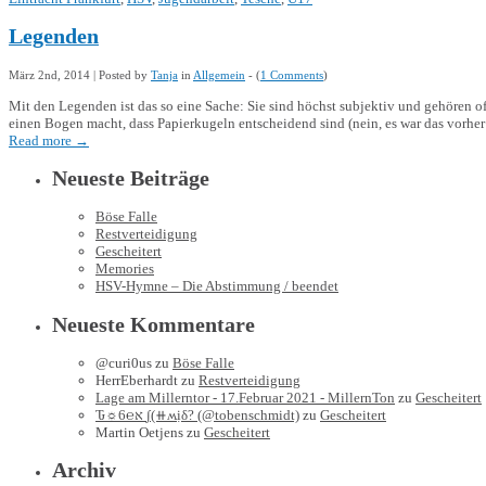
Legenden
März 2nd, 2014 | Posted by
Tanja
in
Allgemein
- (
1 Comments
)
Mit den Legenden ist das so eine Sache: Sie sind höchst subjektiv und gehören o
einen Bogen macht, dass Papierkugeln entscheidend sind (nein, es war das vorher 
Read more
→
Neueste Beiträge
Böse Falle
Restverteidigung
Gescheitert
Memories
HSV-Hymne – Die Abstimmung / beendet
Neueste Kommentare
@curi0us
zu
Böse Falle
HerrEberhardt
zu
Restverteidigung
Lage am Millerntor - 17.Februar 2021 - MillernTon
zu
Gescheitert
Ԏ☼6℮א ∫(⧺ʍịδ? (@tobenschmidt)
zu
Gescheitert
Martin Oetjens
zu
Gescheitert
Archiv