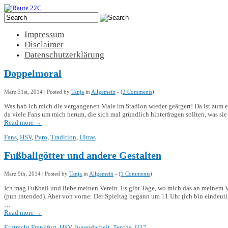
Impressum
Disclaimer
Datenschutzerklärung
Doppelmoral
März 31st, 2014 | Posted by
Tanja
in
Allgemein
- (
2 Comments
)
Was hab ich mich die vergangenen Male im Stadion wieder geärgert! Da ist zum ein
da viele Fans um mich herum, die sich mal gründlich hinterfragen sollten, was sie
Read more
→
Fans
,
HSV
,
Pyro
,
Tradition
,
Ultras
Fußballgötter und andere Gestalten
März 9th, 2014 | Posted by
Tanja
in
Allgemein
- (
1 Comments
)
Ich mag Fußball und liebe meinen Verein. Es gibt Tage, wo mich das an meinem Ve
(pun intended). Aber von vorne: Der Spieltag begann um 11 Uhr (ich bin eindeu
…
Read more
→
Eintracht Frankfurt
,
HSV
,
Jugendarbeit
,
Tesche
,
U17