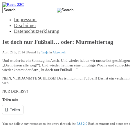
Impressum
Disclaimer
Datenschutzerklärung
Ist doch nur Fußball… oder: Murmeltiertag
April 27th, 2014 | Posted by
Tanja
in
Allgemein
Und wieder ist ein Sonntag im Arsch. Und wieder haben wir uns selbst geschlage
„Die müssen alle weg!“). Und wieder hat man eine unruhige Woche und schlechten 
wieder kommt der Satz „Ist doch nur Fußball…“
NEIN, VERDAMMTE SCHEISSE! Das ist nicht nur Fußball! Das ist ein verdammt wi
weh…
NUR DER HSV!
Teilen mit:
Teilen
You can follow any responses to this entry through the
RSS 2.0
Both comments and pings are cu