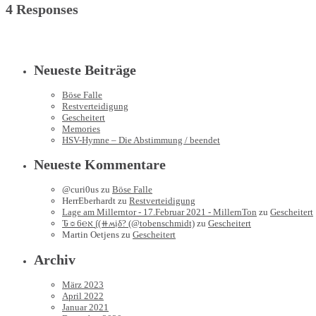
4 Responses
Neueste Beiträge
Böse Falle
Restverteidigung
Gescheitert
Memories
HSV-Hymne – Die Abstimmung / beendet
Neueste Kommentare
@curi0us
zu
Böse Falle
HerrEberhardt
zu
Restverteidigung
Lage am Millerntor - 17.Februar 2021 - MillernTon
zu
Gescheitert
Ԏ☼6℮א ∫(⧺ʍịδ? (@tobenschmidt)
zu
Gescheitert
Martin Oetjens
zu
Gescheitert
Archiv
März 2023
April 2022
Januar 2021