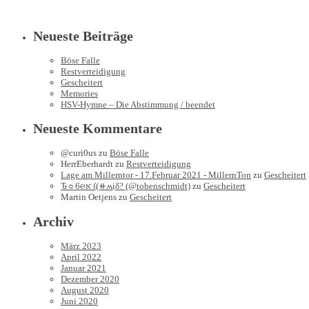
Neueste Beiträge
Böse Falle
Restverteidigung
Gescheitert
Memories
HSV-Hymne – Die Abstimmung / beendet
Neueste Kommentare
@curi0us
zu
Böse Falle
HerrEberhardt
zu
Restverteidigung
Lage am Millerntor - 17.Februar 2021 - MillernTon
zu
Gescheitert
Ԏ☼6℮א ∫(⧺ʍịδ? (@tobenschmidt)
zu
Gescheitert
Martin Oetjens
zu
Gescheitert
Archiv
März 2023
April 2022
Januar 2021
Dezember 2020
August 2020
Juni 2020