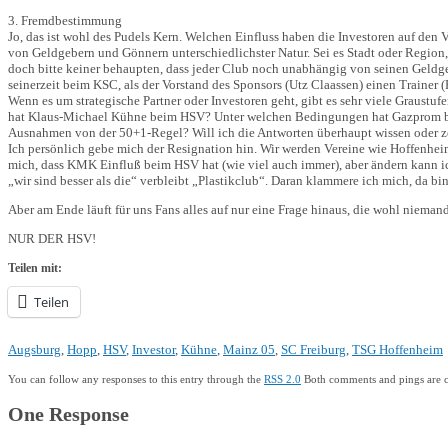
3. Fremdbestimmung
Jo, das ist wohl des Pudels Kern. Welchen Einfluss haben die Investoren auf den
von Geldgebern und Gönnern unterschiedlichster Natur. Sei es Stadt oder Region, 
doch bitte keiner behaupten, dass jeder Club noch unabhängig von seinen Geldge
seinerzeit beim KSC, als der Vorstand des Sponsors (Utz Claassen) einen Trainer 
Wenn es um strategische Partner oder Investoren geht, gibt es sehr viele Graus
hat Klaus-Michael Kühne beim HSV? Unter welchen Bedingungen hat Gazprom bei 
Ausnahmen von der 50+1-Regel? Will ich die Antworten überhaupt wissen oder ze
Ich persönlich gebe mich der Resignation hin. Wir werden Vereine wie Hoffenhei
mich, dass KMK Einfluß beim HSV hat (wie viel auch immer), aber ändern kann ich
„wir sind besser als die“ verbleibt „Plastikclub“. Daran klammere ich mich, da bi
Aber am Ende läuft für uns Fans alles auf nur eine Frage hinaus, die wohl niema
NUR DER HSV!
Teilen mit:
Teilen
Augsburg
,
Hopp
,
HSV
,
Investor
,
Kühne
,
Mainz 05
,
SC Freiburg
,
TSG Hoffenheim
You can follow any responses to this entry through the
RSS 2.0
Both comments and pings are cu
One Response