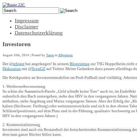
Impressum
Disclaimer
Datenschutzerklärung
Investoren
August 10th, 2014 | Posted by
Tanja
in
Allgemein
Der
@rebiger
hat angefangen! In seinem
Blogeintrag
zur TSG Hoppelheim zieht er
Diskussion
mit
@SvenGZ
auf Twitter. Meine Gedanken dazu passen allerdings doc
Die Kritikpunkte an Investorenmodellen im Profi-Fußball sind vielfältig. Arbeiten
1. Wettbewerbsverzerrung
So schön die Stammtisch-Parole „Geld schießt keine Tore“ auch ist, im Endeffekt
ordentlich den Bach runtergehen, siehe den HSV in den vergangenen Jahren. Natü
mithalten, siehe Augsburg und Mainz vergangene Saison. Aber der Erfolg der „Kl
halten (Stichwort: Freiburg) oder weiterzuentwickeln und sich in den oberen Tabel
Schlüsselpositionen, auf dem Platz und in der Führung, qualitativ hochwertig zu 
HSV in den vergangenen Jahren.)
2. Kommerzialisierung
Investoren sind auch ein Bestandteil der fortschreitenden Kommerzialisierung des P
dem man ganze Bücher füllen kann.