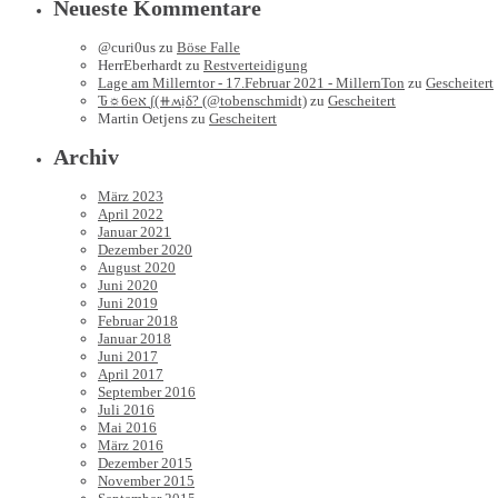
Neueste Kommentare
@curi0us
zu
Böse Falle
HerrEberhardt
zu
Restverteidigung
Lage am Millerntor - 17.Februar 2021 - MillernTon
zu
Gescheitert
Ԏ☼6℮א ∫(⧺ʍịδ? (@tobenschmidt)
zu
Gescheitert
Martin Oetjens
zu
Gescheitert
Archiv
März 2023
April 2022
Januar 2021
Dezember 2020
August 2020
Juni 2020
Juni 2019
Februar 2018
Januar 2018
Juni 2017
April 2017
September 2016
Juli 2016
Mai 2016
März 2016
Dezember 2015
November 2015