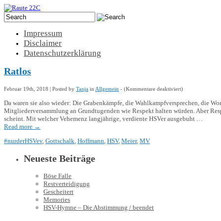
Impressum
Disclaimer
Datenschutzerklärung
Ratlos
für
Februar 19th, 2018 | Posted by
Tanja
in
Allgemein
- (
Kommentare deaktiviert
)
Ratlos
Da waren sie also wieder: Die Grabenkämpfe, die Wahlkampfversprechen, die Worth
Mitgliederversammlung an Grundtugenden wie Respekt halten würden. Aber Respekt
scheint. Mit welcher Vehemenz langjährige, verdiente HSVer ausgebuht …
Read more
→
#nurderHSVev
,
Gottschalk
,
Hoffmann
,
HSV
,
Meier
,
MV
Neueste Beiträge
Böse Falle
Restverteidigung
Gescheitert
Memories
HSV-Hymne – Die Abstimmung / beendet